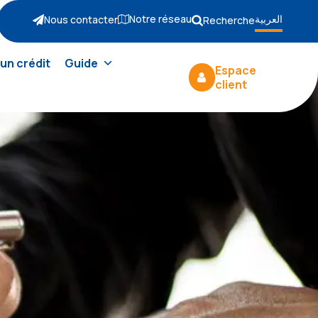
Notre réseau
العربية
Nous contacter
Recherche
un crédit
Guide
Espace
client