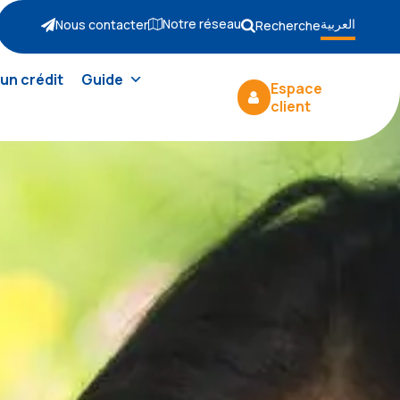
Notre réseau
العربية
Nous contacter
Recherche
un crédit
Guide
Espace
client