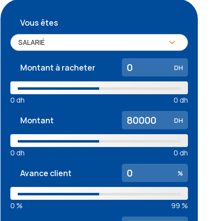
Vous êtes
Montant à racheter
DH
0
dh
0
dh
Montant
DH
0
dh
0
dh
Avance client
%
0
%
99
%