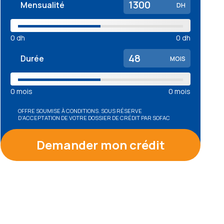
Mensualité
DH
0
dh
0
dh
Durée
MOIS
0
mois
0
mois
OFFRE SOUMISE À CONDITIONS. SOUS RÉSERVE
D’ACCEPTATION DE VOTRE DOSSIER DE CRÉDIT PAR SOFAC
Demander mon crédit