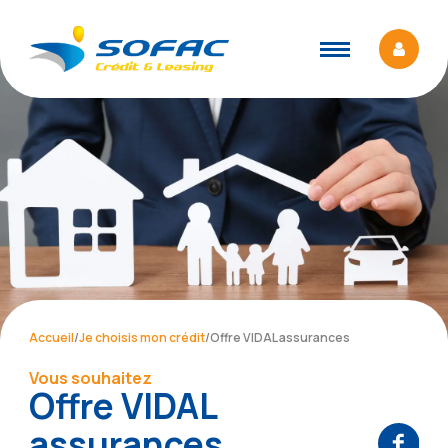
Accueil
/
Je choisis mon crédit
/
Offre VIDAL assurances
Vous souhaitez
Offre VIDAL
assurances