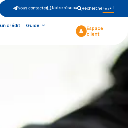
Notre réseau
العربية
Nous contacter
Recherche
un crédit
Guide
Espace
client