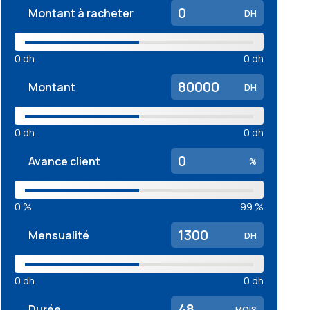
Montant à racheter
DH
0
dh
0
dh
Montant
DH
0
dh
0
dh
Avance client
%
0
%
99
%
Mensualité
DH
0
dh
0
dh
Durée
MOIS