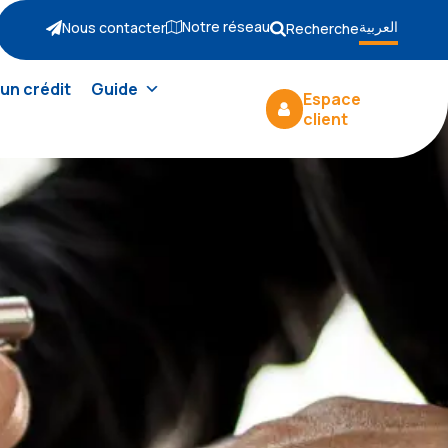
Notre réseau
العربية
Nous contacter
Recherche
un crédit
Guide
Espace
client