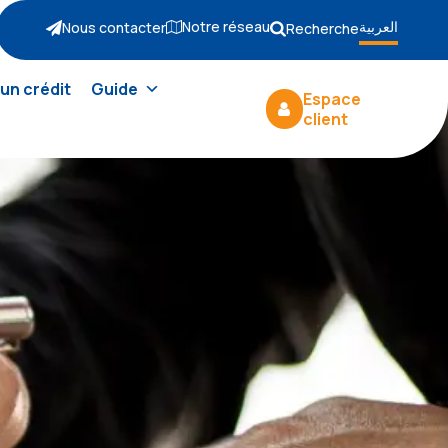
Notre réseau
العربية
Nous contacter
Recherche
un crédit
Guide
Espace
client