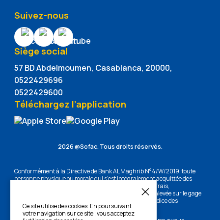
Suivez-nous
Siège social
57 BD Abdelmoumen, Casablanca, 20000,
0522429696
0522429600
Téléchargez l’application
2026 @Sofac. Tous droits réservés.
Conformément à la Directive de Bank AL Maghrib N°4/W/2019, toute
personne physique ou morale qui s’est intégralement acquittée des
sommes dont elle est redevable, en principal, intérêts, frais,
commissions et accessoires; Sofac lui délivrera la mainlevée sur le gage
dans un délai de 30 jours ouvrables, le tout sans préjudice des
Ce site utilise des cookies. En poursuivant
dispositions contractuelles.
votre navigation sur ce site ; vous acceptez