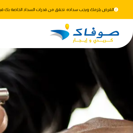
القرض يلزمك ويجب سداده. تحقق من قدرات السداد الخاصة بك قبل