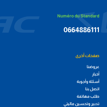
Numéro du Standard
0664886111
صفحات أخرى
عروضنا
أخبار
أسئلة وأجوبة
اتصل بنا
طلب مهاتفة
تدبير وتحسين ماليتي