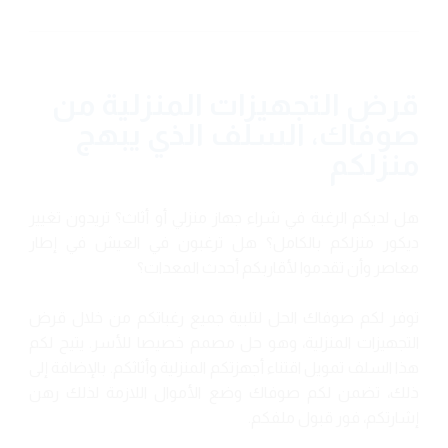
قرض التجهيزات المنزلية من
صوفاك، السلف الذي يبهج
منزلكم
هل لديكم الرغبة في شراء جهاز منزلي أو أثاث؟ تريدون تغيير
ديكور منزلكم بالكامل؟ هل ترغبون في العيش في إطار
معاصر وأن تقدموا لأقاربكم أحدث المعدات؟
توفر لكم صوفاك الحل لتلبية جميع رغباتكم من خلال قرض
التجهيزات المنزلية، وهو حل مصمم خصيصا للأسر. يتيح لكم
هذا السلف تمويل اقتناء أجهزتكم المنزلية وأثاثكم. بالإضافة إلى
ذلك، تضمن لكم صوفاك وضع الأموال اللازمة لذلك رهن
إشارتكم، فور قبول ملفكم.