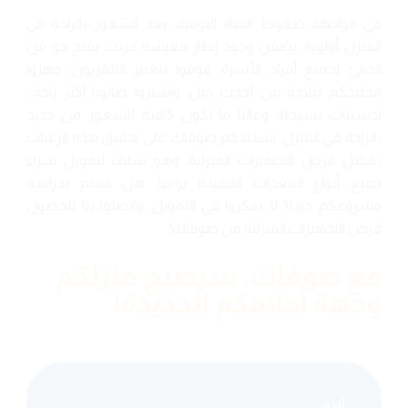
في مواجهة ضغوط الحياة اليومية، يعد الشعور بالراحة في
المنزل أولوية. يضمن وجود إطار معيشة مرتب يمنح جو من
الدفئ لجميع أفراد الأسرة. قوموا بتغيير التلفزيون، جهزوا
مطبخكم بثلاجة من أحدث جيل، واشتروا صالونا أكثر راحة…
تحسينات بسيطة وغالبا ما تكون كافية للشعور من جديد
بالراحة في المنزل. تساعدكم صوفاك على تحقيق هذه الرغبات
بفضل قرض التجهيزات المنزلية، وهو سلف لتمويل شراء
جميع أنواع المعدات المفيدة يوميا. هل قمتم بدراسة
مشروعكم جيدا؟ لا تفكروا في التمويل، واتصلوا بنا للحصول
قرض التجهيزات المنزلية من صوفاك!
مع صوفاك، سيصبح منزلكم
وجهة أحلامكم الجديدة!
أنتم