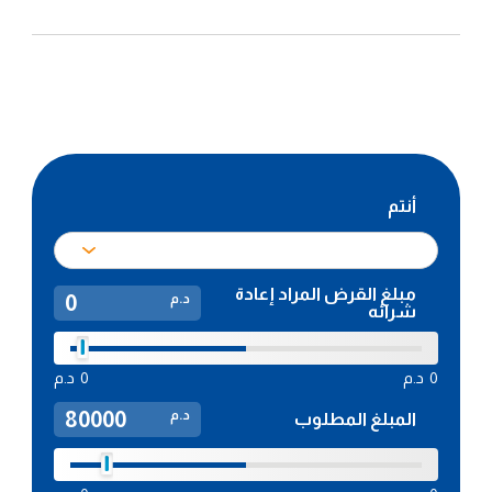
أنتم
مبلغ القرض المراد إعادة
د.م
شرائه
0
د.م
0
د.م
د.م
المبلغ المطلوب