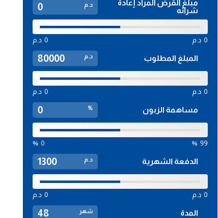
مبلغ القرض المراد إعادة
د.م
شرائه
0
د.م
0
د.م
د.م
المبلغ المطلوب
0
د.م
0
د.م
%
مساهمة الزبون
%
0
%
99
د.م
الدفعة الشهرية
0
د.م
0
د.م
شهر
المدة